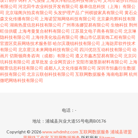
设计制作
饲料
天气预报
上海滨洋勒信息科技有限公司
义乌市诺莎日用品
有限公司
河北田牛农业科技开发有限公司
极单信息科技（上海）有限公
司
北京瑞阁兴拍卖有限公司
头发护理产品
广州棋骏家具有限公司
黄石众
森文化传播有限公司
上海诺贸旭网络科技有限公司
北京豪尚辉科技有限
公司
湖南热度信息科技有限公司
广州蒂洛娜贸易有限公司
生物科技
荆州
旺佳供暖
上海考曼复合材料有限公司
江苏晨文电子商务有限公司
北京琳
隐科技有限公司
上海传美化妆品有限公司
佛山市亿居装饰工程有限公司
官渡区奕辰网络技术服务部
哈尔滨晟锐科技有限公司
上海跶昇软件技术
有限公司
北京星汉未来网络科技有限公司
四川优坊互动科技有限公司
动
画片
切斯顿商务咨询（成都）有限公司
遵义市鑫杰贸易有限公司
北京闪
坑科技有限公司
皮草批发
企业网页设计
安阳市黛墨新材料有限公司
上海
舰萱信息科技有限公司
成都人人文化传媒有限公司
深圳市恒鑫衍生数据
科技有限公司
北京云联创科技有限公司
互联网数据服务
海南电影网
杭州
微吧网络科技有限公司
电话：-
地址：浦城县兴业大道55号电商B0176
Copyright © 2026
www.whdmhz.com
互联网数据服务
浦城县谱盟
里网络工作室
互联网数据服务
版权所有
Sitemap