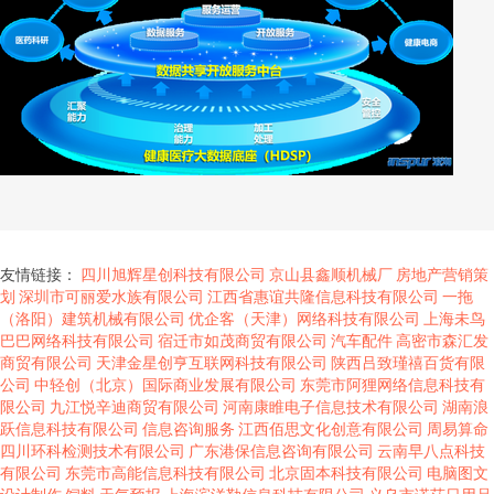
友情链接：
四川旭辉星创科技有限公司
京山县鑫顺机械厂
房地产营销策
划
深圳市可丽爱水族有限公司
江西省惠谊共隆信息科技有限公司
一拖
（洛阳）建筑机械有限公司
优企客（天津）网络科技有限公司
上海未鸟
巴巴网络科技有限公司
宿迁市如茂商贸有限公司
汽车配件
高密市森汇发
商贸有限公司
天津金星创亨互联网科技有限公司
陕西吕致瑾禧百货有限
公司
中轻创（北京）国际商业发展有限公司
东莞市阿狸网络信息科技有
限公司
九江悦辛迪商贸有限公司
河南康睢电子信息技术有限公司
湖南浪
跃信息科技有限公司
信息咨询服务
江西佰思文化创意有限公司
周易算命
四川环科检测技术有限公司
广东港保信息咨询有限公司
云南早八点科技
有限公司
东莞市高能信息科技有限公司
北京固本科技有限公司
电脑图文